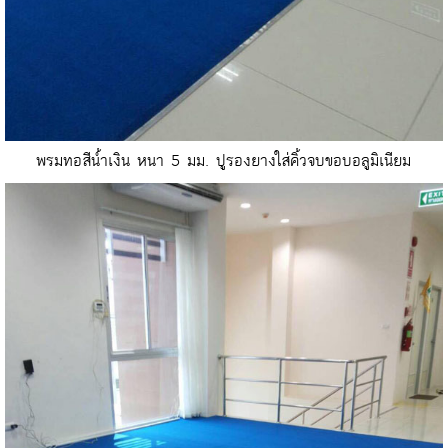
พรมทอสีน้ำเงิน หนา 5 มม. ปูรองยางใส่คิ้วจบขอบอลูมิเนียม