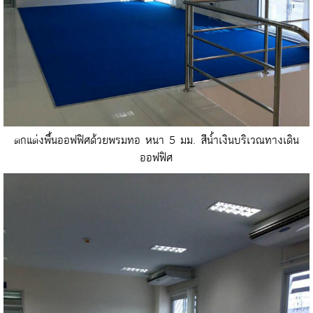
ตกแต่งพื้นออฟฟิศด้วยพรมทอ หนา 5 มม. สีน้ำเงินบริเวณทางเดิน
ออฟฟิศ